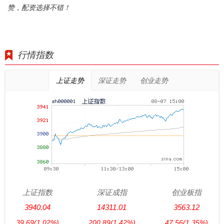
赞，配资选择不错！
行情指数
上证走势
深证走势
创业走势
上证指数
深证成指
创业板指
3940.04
14311.01
3563.12
39.69
(1.02%)
200.89
(1.42%)
47.56
(1.35%)