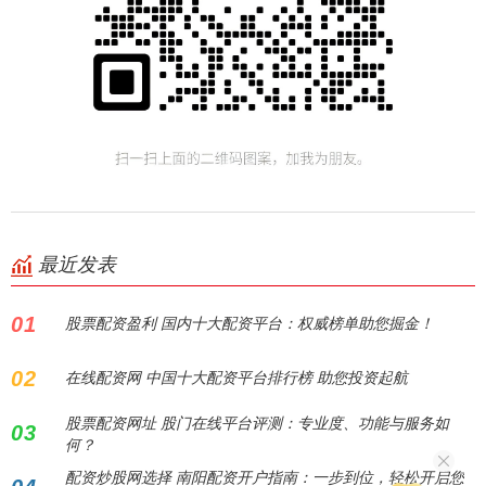
最近发表
01
股票配资盈利 国内十大配资平台：权威榜单助您掘金！
02
在线配资网 中国十大配资平台排行榜 助您投资起航
股票配资网址 股门在线平台评测：专业度、功能与服务如
03
何？
配资炒股网选择 南阳配资开户指南：一步到位，轻松开启您