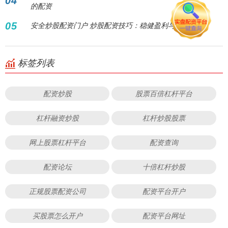
04
的配资
05
安全炒股配资门户 炒股配资技巧：稳健盈利与风险控制
标签列表
配资炒股
股票百倍杠杆平台
杠杆融资炒股
杠杆炒股股票
网上股票杠杆平台
配资查询
配资论坛
十倍杠杆炒股
正规股票配资公司
配资平台开户
买股票怎么开户
配资平台网址