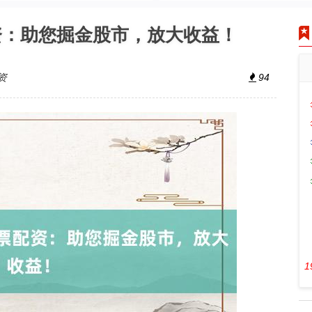
资：助您掘金股市，放大收益！
资
94
1