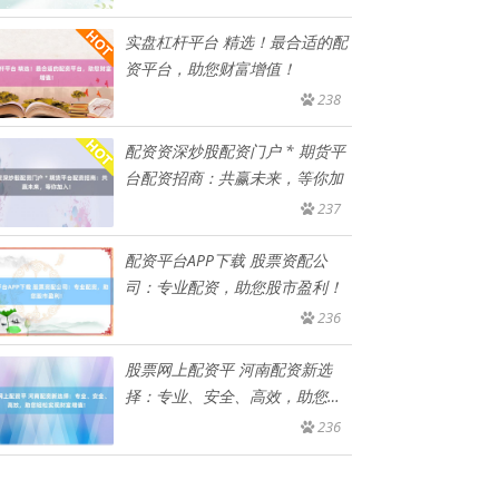
实盘杠杆平台 精选！最合适的配
资平台，助您财富增值！
238
配资资深炒股配资门户 * 期货平
台配资招商：共赢未来，等你加
237
配资平台APP下载 股票资配公
司：专业配资，助您股市盈利！
236
股票网上配资平 河南配资新选
择：专业、安全、高效，助您轻
松实
236