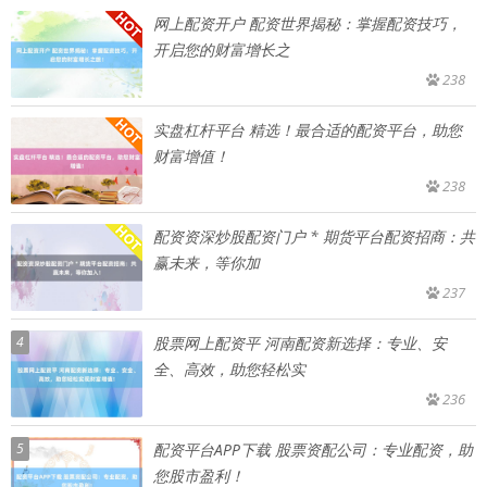
网上配资开户 配资世界揭秘：掌握配资技巧，
开启您的财富增长之
238
实盘杠杆平台 精选！最合适的配资平台，助您
财富增值！
238
配资资深炒股配资门户 * 期货平台配资招商：共
赢未来，等你加
237
4
股票网上配资平 河南配资新选择：专业、安
全、高效，助您轻松实
236
5
配资平台APP下载 股票资配公司：专业配资，助
您股市盈利！