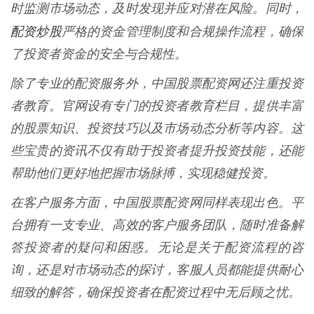
时监测市场动态，及时发现并应对潜在风险。同时，
配资炒股
严格的资金管理制度和合规操作流程，确保
了投资者资金的安全与合规性。
除了专业的配资服务外，中国股票配资网还注重投资
者教育。官网设有专门的投资者教育栏目，提供丰富
的股票知识、投资技巧以及市场动态分析等内容。这
些宝贵的资讯不仅有助于投资者提升投资技能，还能
帮助他们更好地把握市场脉搏，实现稳健投资。
在客户服务方面，中国股票配资网同样表现出色。平
台拥有一支专业、高效的客户服务团队，随时准备解
答投资者的疑问和困惑。无论是关于配资流程的咨
询，还是对市场动态的探讨，客服人员都能提供耐心
细致的解答，确保投资者在配资过程中无后顾之忧。