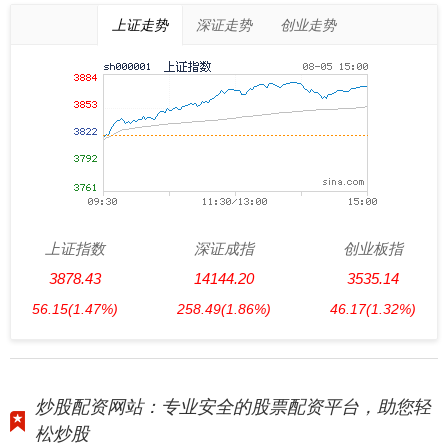
上证走势
深证走势
创业走势
上证指数
深证成指
创业板指
3878.43
14144.20
3535.14
56.15
(1.47%)
258.49
(1.86%)
46.17
(1.32%)
炒股配资网站：专业安全的股票配资平台，助您轻
松炒股