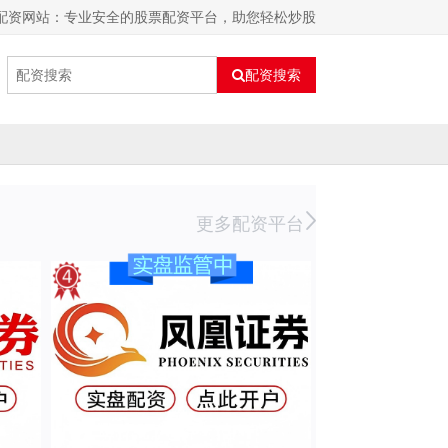
配资网站：专业安全的股票配资平台，助您轻松炒股
配资搜索
更多配资平台