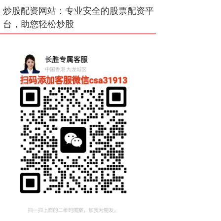
炒股配资网站：专业安全的股票配资平
台，助您轻松炒股