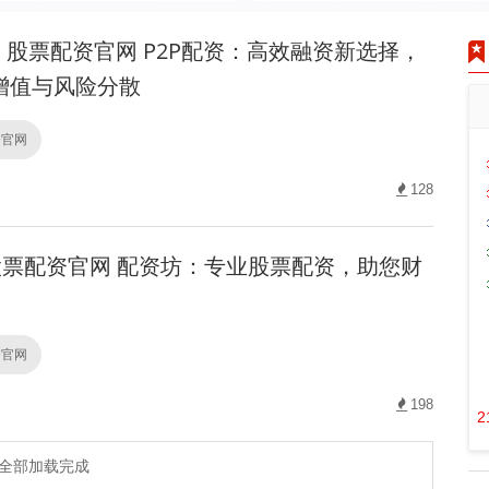
股票配资官网 P2P配资：高效融资新选择，
增值与风险分散
资官网
128
票配资官网 配资坊：专业股票配资，助您财
资官网
198
2
全部加载完成