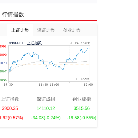
行情指数
上证走势
深证走势
创业走势
上证指数
深证成指
创业板指
3900.35
14110.12
3515.56
1.92
(0.57%)
-34.08
(-0.24%)
-19.58
(-0.55%)