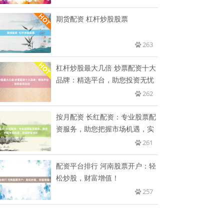
期货配资 杠杆炒股股票
263
杠杆炒股最大几倍 炒票配资十大
品牌：精选平台，助您投资无忧
262
按月配资 长红配资：专业股票配
资服务，助您把握市场机遇，实
261
配资平台排行 河南股票开户：轻
松炒股，财富增值！
257