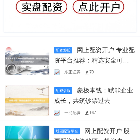
网上配资开户 专业配
配资炒股
资平台推荐：精选安全可
靠，助您投资无忧！
东正证券
70
豪极本钱：赋能企业
配资炒股
成长，共筑钞票过去
一兆配资
167
网上配资开户 股
股票配资平台