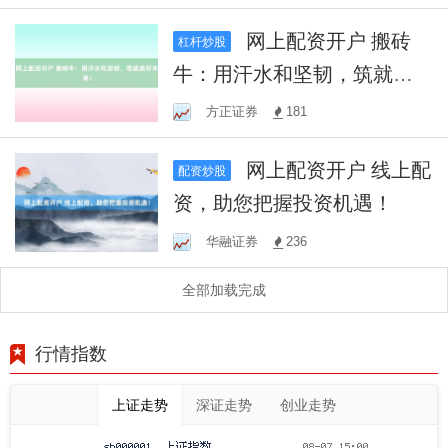
旅！
网上配资开户 搬砖
杠杆炒股
牛：用汗水和坚韧，筑就美
好未来！
方正证券
181
网上配资开户 线上配
配资炒股
资，助您把握投资机遇！
华融证券
236
全部加载完成
行情指数
上证走势
深证走势
创业走势