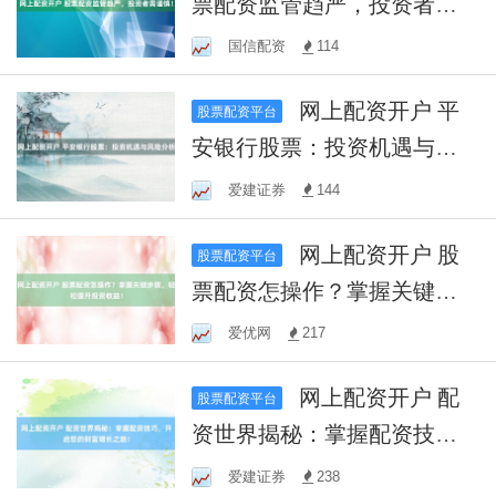
票配资监管趋严，投资者需
谨慎！
国信配资
114
网上配资开户 平
股票配资平台
安银行股票：投资机遇与风
险分析
爱建证券
144
网上配资开户 股
股票配资平台
票配资怎操作？掌握关键步
骤，轻松提升投资收益！
爱优网
217
网上配资开户 配
股票配资平台
资世界揭秘：掌握配资技
巧，开启您的财富增长之
爱建证券
238